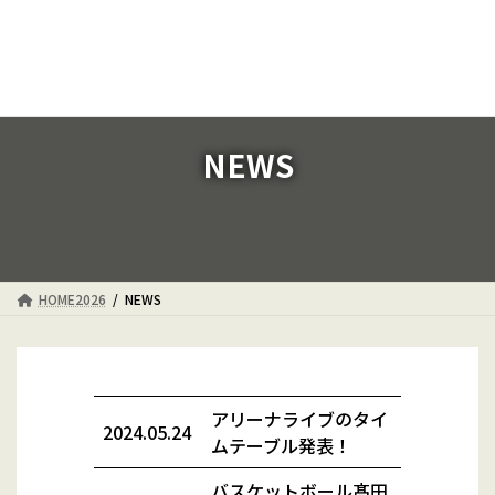
コ
ナ
ン
ビ
テ
ゲ
ン
ー
ツ
シ
へ
ョ
ス
ン
NEWS
キ
に
ッ
移
プ
動
HOME2026
NEWS
アリーナライブのタイ
2024.05.24
ムテーブル発表！
バスケットボール髙田